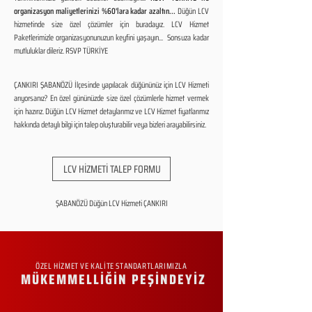
organizasyon maliyetlerinizi %60'lara kadar azaltın...
Düğün LCV
hizmetinde size özel çözümler için buradayız. LCV Hizmet
Paketlerimizle organizasyonunuzun keyfini yaşayın... Sonsuza kadar
mutluluklar dileriz. RSVP TÜRKİYE
ÇANKIRI ŞABANÖZÜ İlçesinde yapılacak düğününüz için LCV Hizmeti
arıyorsanız? En özel gününüzde size özel çözümlerle hizmet vermek
için hazırız. Düğün LCV Hizmet detaylarımız ve LCV Hizmet fiyatlarımız
hakkında detaylı bilgi için talep oluşturabilir veya bizleri arayabilirsiniz.
LCV HİZMETİ TALEP FORMU
ŞABANÖZÜ Düğün LCV Hizmeti ÇANKIRI
ÖZEL HİZMET VE KALİTE STANDARTLARIMIZLA
MÜKEMMELLİĞİN PEŞİNDEYİZ