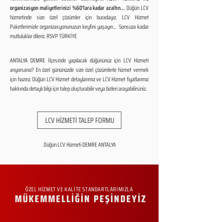
organizasyon maliyetlerinizi %60'lara kadar azaltın...
Düğün LCV
hizmetinde size özel çözümler için buradayız. LCV Hizmet
Paketlerimizle organizasyonunuzun keyfini yaşayın... Sonsuza kadar
mutluluklar dileriz. RSVP TÜRKİYE
ANTALYA DEMRE İlçesinde yapılacak düğününüz için LCV Hizmeti
arıyorsanız? En özel gününüzde size özel çözümlerle hizmet vermek
için hazırız. Düğün LCV Hizmet detaylarımız ve LCV Hizmet fiyatlarımız
hakkında detaylı bilgi için talep oluşturabilir veya bizleri arayabilirsiniz.
LCV HİZMETİ TALEP FORMU
Düğün LCV Hizmeti DEMRE ANTALYA
ÖZEL HİZMET VE KALİTE STANDARTLARIMIZLA
MÜKEMMELLİĞİN PEŞİNDEYİZ