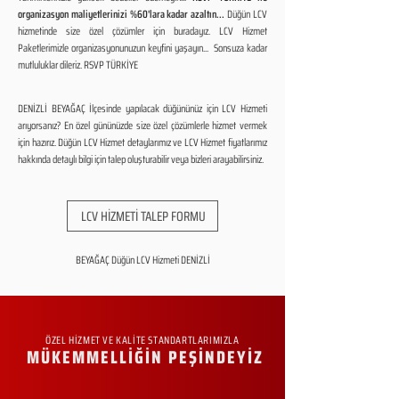
organizasyon maliyetlerinizi %60'lara kadar azaltın...
Düğün LCV
hizmetinde size özel çözümler için buradayız. LCV Hizmet
Paketlerimizle organizasyonunuzun keyfini yaşayın... Sonsuza kadar
mutluluklar dileriz. RSVP TÜRKİYE
DENİZLİ BEYAĞAÇ İlçesinde yapılacak düğününüz için LCV Hizmeti
arıyorsanız? En özel gününüzde size özel çözümlerle hizmet vermek
için hazırız. Düğün LCV Hizmet detaylarımız ve LCV Hizmet fiyatlarımız
hakkında detaylı bilgi için talep oluşturabilir veya bizleri arayabilirsiniz.
LCV HİZMETİ TALEP FORMU
BEYAĞAÇ Düğün LCV Hizmeti DENİZLİ
ÖZEL HİZMET VE KALİTE STANDARTLARIMIZLA
MÜKEMMELLİĞİN PEŞİNDEYİZ