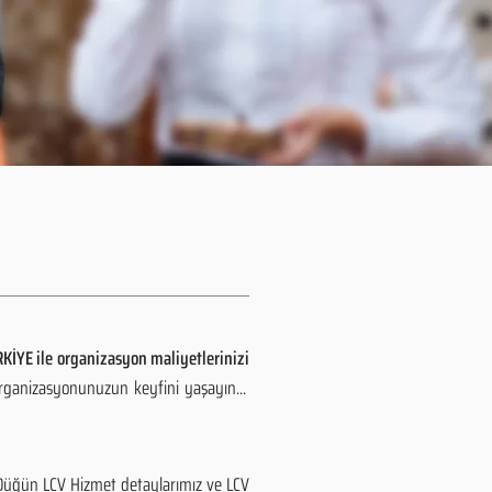
KİYE ile organizasyon maliyetlerinizi
organizasyonunuzun keyfini yaşayın...
 Düğün LCV Hizmet detaylarımız ve LCV