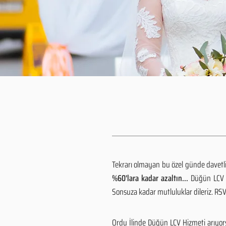
Tekrarı olmayan bu özel günde davetlile
%60'lara kadar azaltın...
Düğün LCV h
Sonsuza kadar mutluluklar dileriz. R
Ordu İlinde Düğün LCV Hizmeti arıyor