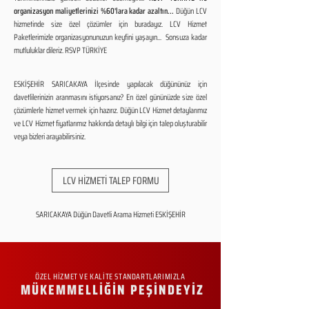
organizasyon maliyetlerinizi %60'lara kadar azaltın...
Düğün LCV
hizmetinde size özel çözümler için buradayız. LCV Hizmet
Paketlerimizle organizasyonunuzun keyfini yaşayın... Sonsuza kadar
mutluluklar dileriz. RSVP TÜRKİYE
ESKİŞEHİR SARICAKAYA İlçesinde yapılacak düğününüz için
davetlilerinizin aranmasını istiyorsanız? En özel gününüzde size özel
çözümlerle hizmet vermek için hazırız. Düğün LCV Hizmet detaylarımız
ve LCV Hizmet fiyatlarımız hakkında detaylı bilgi için talep oluşturabilir
veya bizleri arayabilirsiniz.
LCV HİZMETİ TALEP FORMU
SARICAKAYA Düğün Davetli Arama Hizmeti ESKİŞEHİR
ÖZEL HİZMET VE KALİTE STANDARTLARIMIZLA
MÜKEMMELLİĞİN PEŞİNDEYİZ