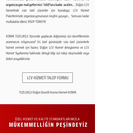
organizasyon maliyetlerinizi %60'lara kadar azaltın...
Düğün LCV
hizmetinde size özel çözümler için buradayız. LCV Hizmet
Paketlerimizle organizasyonunuzun keyfini yaşayın... Sonsuza kadar
mutluluklar dileriz. RSVP TÜRKİYE
KONYA TUZLUKÇU İlçesinde yapılacak düğününüz için davetlilerinizin
aranmasını istiyorsanız? En özel gününüzde size özel çözümlerle
hizmet vermek için hazırız. Düğün LCV Hizmet detaylarımız ve LCV
Hizmet fiyatlarımız hakkında detaylı bilgi için talep oluşturabilir veya
bizleri arayabilirsiniz.
LCV HİZMETİ TALEP FORMU
TUZLUKÇU Düğün Davetli Arama Hizmeti KONYA
ÖZEL HİZMET VE KALİTE STANDARTLARIMIZLA
MÜKEMMELLİĞİN PEŞİNDEYİZ