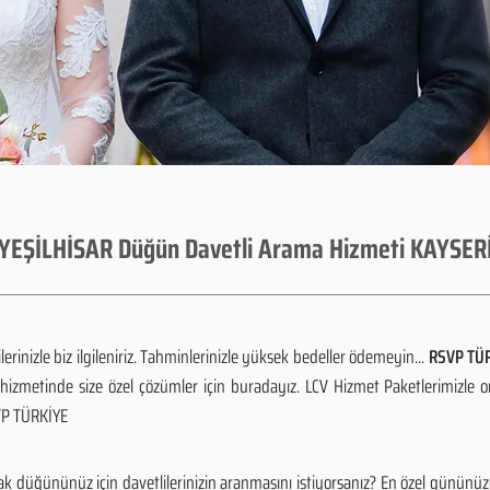
YEŞİLHİSAR Düğün Davetli Arama Hizmeti KAYSER
rinizle biz ilgileniriz. Tahminlerinizle yüksek bedeller ödemeyin...
RSVP TÜR
izmetinde size özel çözümler için buradayız. LCV Hizmet Paketlerimizle 
SVP TÜRKİYE
k düğününüz için davetlilerinizin aranmasını istiyorsanız? En özel gününü