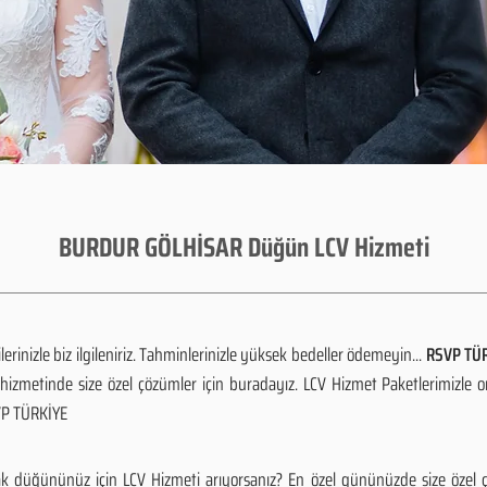
BURDUR GÖLHİSAR Düğün LCV Hizmeti
rinizle biz ilgileniriz. Tahminlerinizle yüksek bedeller ödemeyin...
RSVP TÜR
izmetinde size özel çözümler için buradayız. LCV Hizmet Paketlerimizle 
SVP TÜRKİYE
 düğününüz için LCV Hizmeti arıyorsanız? En özel gününüzde size özel çö