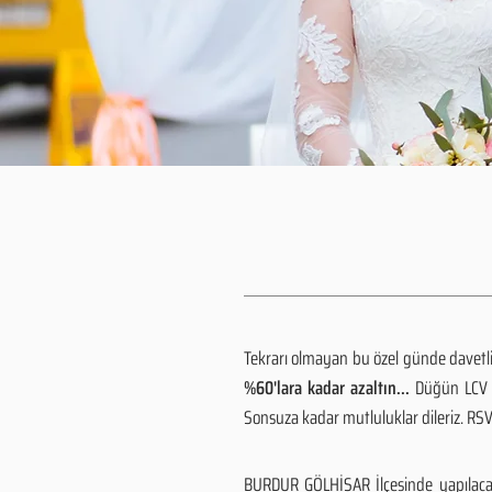
Tekrarı olmayan bu özel günde davetlile
%60'lara kadar azaltın...
Düğün LCV h
Sonsuza kadar mutluluklar dileriz. R
BURDUR GÖLHİSAR İlçesinde yapılacak