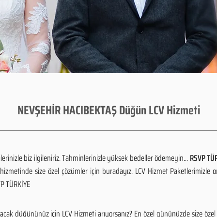
NEVŞEHİR HACIBEKTAŞ Düğün LCV Hizmeti
rinizle biz ilgileniriz. Tahminlerinizle yüksek bedeller ödemeyin...
RSVP TÜR
izmetinde size özel çözümler için buradayız. LCV Hizmet Paketlerimizle 
SVP TÜRKİYE
cak düğününüz için LCV Hizmeti arıyorsanız? En özel gününüzde size özel ç