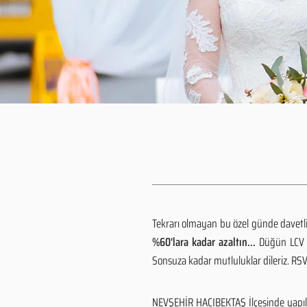
Tekrarı olmayan bu özel günde davetlile
%60'lara kadar azaltın...
Düğün LCV h
Sonsuza kadar mutluluklar dileriz. R
NEVŞEHİR HACIBEKTAŞ İlçesinde yapıla