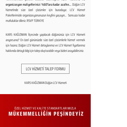
organizasyon maliyetlerinizi %60'lara kadar azaltın...
Düğün LCV
hizmetinde size özel çözümler için buradayız. LCV Hizmet
Paketlerimizle organizasyonunuzun keyfini yaşayın... Sonsuza kadar
mutluluklar dileriz. RSVP TÜRKİYE
KARS KAĞIZMAN İlçesinde yapılacak düğününüz için LCV Hizmeti
arıyorsanız? En özel gününüzde size özel çözümlerle hizmet vermek
için hazırız. Düğün LCV Hizmet detaylarımız ve LCV Hizmet fiyatlarımız
hakkında detaylı bilgi için talep oluşturabilir veya bizleri arayabilirsiniz.
LCV HİZMETİ TALEP FORMU
KARS KAĞIZMAN Düğün LCV Hizmeti
ÖZEL HİZMET VE KALİTE STANDARTLARIMIZLA
MÜKEMMELLİĞİN PEŞİNDEYİZ