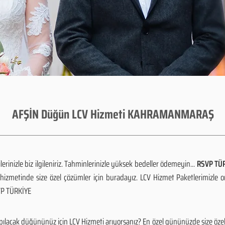
AFŞİN Düğün LCV Hizmeti KAHRAMANMARAŞ
rinizle biz ilgileniriz. Tahminlerinizle yüksek bedeller ödemeyin...
RSVP TÜR
izmetinde size özel çözümler için buradayız. LCV Hizmet Paketlerimizle 
SVP TÜRKİYE
cak düğününüz için LCV Hizmeti arıyorsanız? En özel gününüzde size özel ç