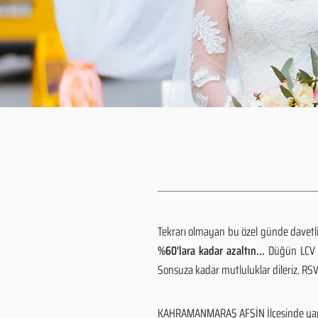
Tekrarı olmayan bu özel günde davetlile
%60'lara kadar azaltın...
Düğün LCV h
Sonsuza kadar mutluluklar dileriz. R
KAHRAMANMARAŞ AFŞİN İlçesinde yapıla