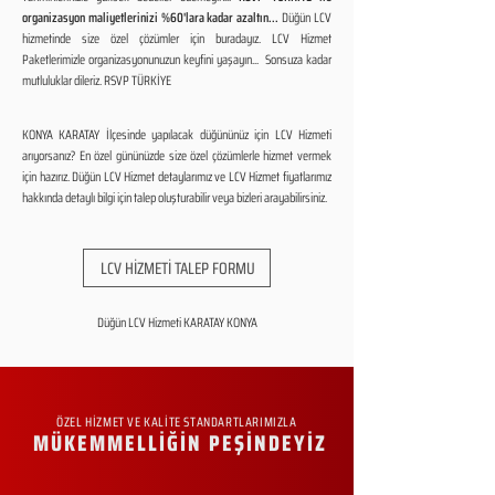
organizasyon maliyetlerinizi %60'lara kadar azaltın...
Düğün LCV
hizmetinde size özel çözümler için buradayız. LCV Hizmet
Paketlerimizle organizasyonunuzun keyfini yaşayın... Sonsuza kadar
mutluluklar dileriz. RSVP TÜRKİYE
KONYA KARATAY İlçesinde yapılacak düğününüz için LCV Hizmeti
arıyorsanız? En özel gününüzde size özel çözümlerle hizmet vermek
için hazırız. Düğün LCV Hizmet detaylarımız ve LCV Hizmet fiyatlarımız
hakkında detaylı bilgi için talep oluşturabilir veya bizleri arayabilirsiniz.
LCV HİZMETİ TALEP FORMU
Düğün LCV Hizmeti KARATAY KONYA
ÖZEL HİZMET VE KALİTE STANDARTLARIMIZLA
MÜKEMMELLİĞİN PEŞİNDEYİZ