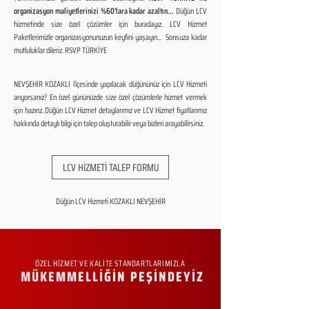
organizasyon maliyetlerinizi %60'lara kadar azaltın...
Düğün LCV
hizmetinde size özel çözümler için buradayız. LCV Hizmet
Paketlerimizle organizasyonunuzun keyfini yaşayın... Sonsuza kadar
mutluluklar dileriz. RSVP TÜRKİYE
NEVŞEHİR KOZAKLI İlçesinde yapılacak düğününüz için LCV Hizmeti
arıyorsanız? En özel gününüzde size özel çözümlerle hizmet vermek
için hazırız. Düğün LCV Hizmet detaylarımız ve LCV Hizmet fiyatlarımız
hakkında detaylı bilgi için talep oluşturabilir veya bizleri arayabilirsiniz.
LCV HİZMETİ TALEP FORMU
Düğün LCV Hizmeti KOZAKLI NEVŞEHİR
ÖZEL HİZMET VE KALİTE STANDARTLARIMIZLA
MÜKEMMELLİĞİN PEŞİNDEYİZ