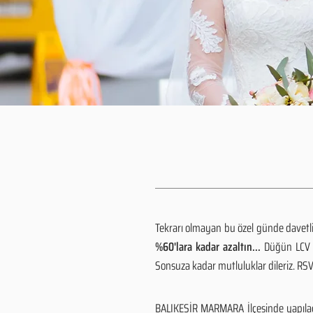
Tekrarı olmayan bu özel günde davetlile
%60'lara kadar azaltın...
Düğün LCV h
Sonsuza kadar mutluluklar dileriz. R
BALIKESİR MARMARA İlçesinde yapılaca