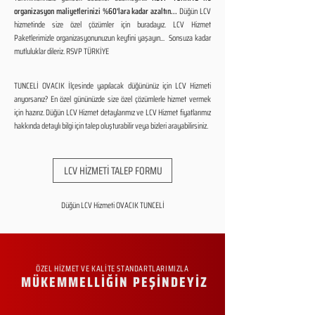
organizasyon maliyetlerinizi %60'lara kadar azaltın...
Düğün LCV
hizmetinde size özel çözümler için buradayız. LCV Hizmet
Paketlerimizle organizasyonunuzun keyfini yaşayın... Sonsuza kadar
mutluluklar dileriz. RSVP TÜRKİYE
TUNCELİ OVACIK İlçesinde yapılacak düğününüz için LCV Hizmeti
arıyorsanız? En özel gününüzde size özel çözümlerle hizmet vermek
için hazırız. Düğün LCV Hizmet detaylarımız ve LCV Hizmet fiyatlarımız
hakkında detaylı bilgi için talep oluşturabilir veya bizleri arayabilirsiniz.
LCV HİZMETİ TALEP FORMU
Düğün LCV Hizmeti OVACIK TUNCELİ
ÖZEL HİZMET VE KALİTE STANDARTLARIMIZLA
MÜKEMMELLİĞİN PEŞİNDEYİZ