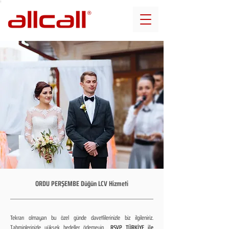
ORDU PERŞEMBE Düğün LCV Hizmeti
Tekrarı olmayan bu özel günde davetlilerinizle biz ilgileniriz.
Tahminlerinizle yüksek bedeller ödemeyin...
RSVP TÜRKİYE ile