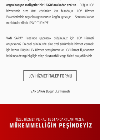
organizasyon maliyetlerinizi %60'lara kadar azaltın...
Düğün LCV
hizmetinde size özel çözümler için buradayız. LCV Hizmet
Paketlerimizle organizasyonunuzun keyfini yaşayın... Sonsuza kadar
mutluluklar dileriz. RSVP TÜRKİYE
VAN SARAY İlçesinde yapılacak düğününüz için LCV Hizmeti
arıyorsanız? En özel gününüzde size özel çözümlerle hizmet vermek
için hazırız. Düğün LCV Hizmet detaylarımız ve LCV Hizmet fiyatlarımız
hakkında detaylı bilgi için talep oluşturabilir veya bizleri arayabilirsiniz.
LCV HİZMETİ TALEP FORMU
VAN SARAY Düğün LCV Hizmeti
ÖZEL HİZMET VE KALİTE STANDARTLARIMIZLA
MÜKEMMELLİĞİN PEŞİNDEYİZ