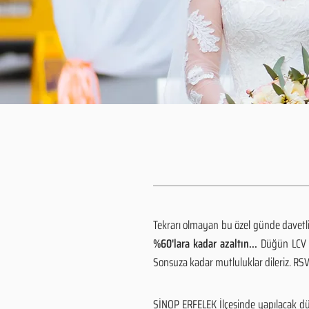
Tekrarı olmayan bu özel günde davetlile
%60'lara kadar azaltın...
Düğün LCV h
Sonsuza kadar mutluluklar dileriz. R
SİNOP ERFELEK İlçesinde yapılacak dü