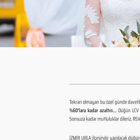
Tekrarı olmayan bu özel günde davetlile
%60'lara kadar azaltın...
Düğün LCV h
Sonsuza kadar mutluluklar dileriz. R
İZMİR URLA İlçesinde yapılacak düğün