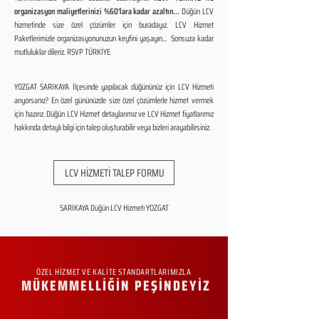
organizasyon maliyetlerinizi %60'lara kadar azaltın...
Düğün LCV
hizmetinde size özel çözümler için buradayız. LCV Hizmet
Paketlerimizle organizasyonunuzun keyfini yaşayın... Sonsuza kadar
mutluluklar dileriz. RSVP TÜRKİYE
YOZGAT SARIKAYA İlçesinde yapılacak düğününüz için LCV Hizmeti
arıyorsanız? En özel gününüzde size özel çözümlerle hizmet vermek
için hazırız. Düğün LCV Hizmet detaylarımız ve LCV Hizmet fiyatlarımız
hakkında detaylı bilgi için talep oluşturabilir veya bizleri arayabilirsiniz.
LCV HİZMETİ TALEP FORMU
SARIKAYA Düğün LCV Hizmeti YOZGAT
ÖZEL HİZMET VE KALİTE STANDARTLARIMIZLA
MÜKEMMELLİĞİN PEŞİNDEYİZ