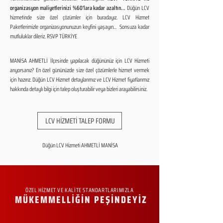
organizasyon maliyetlerinizi %60'lara kadar azaltın...
Düğün LCV
hizmetinde size özel çözümler için buradayız. LCV Hizmet
Paketlerimizle organizasyonunuzun keyfini yaşayın... Sonsuza kadar
mutluluklar dileriz. RSVP TÜRKİYE
MANİSA AHMETLİ İlçesinde yapılacak düğününüz için LCV Hizmeti
arıyorsanız? En özel gününüzde size özel çözümlerle hizmet vermek
için hazırız. Düğün LCV Hizmet detaylarımız ve LCV Hizmet fiyatlarımız
hakkında detaylı bilgi için talep oluşturabilir veya bizleri arayabilirsiniz.
LCV HİZMETİ TALEP FORMU
Düğün LCV Hizmeti AHMETLİ MANİSA
ÖZEL HİZMET VE KALİTE STANDARTLARIMIZLA
MÜKEMMELLİĞİN PEŞİNDEYİZ