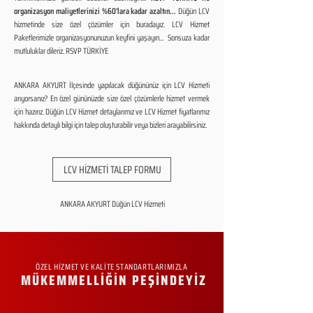
organizasyon maliyetlerinizi %60'lara kadar azaltın...
Düğün LCV
hizmetinde size özel çözümler için buradayız. LCV Hizmet
Paketlerimizle organizasyonunuzun keyfini yaşayın... Sonsuza kadar
mutluluklar dileriz. RSVP TÜRKİYE
ANKARA AKYURT İlçesinde yapılacak düğününüz için LCV Hizmeti
arıyorsanız? En özel gününüzde size özel çözümlerle hizmet vermek
için hazırız. Düğün LCV Hizmet detaylarımız ve LCV Hizmet fiyatlarımız
hakkında detaylı bilgi için talep oluşturabilir veya bizleri arayabilirsiniz.
LCV HİZMETİ TALEP FORMU
ANKARA AKYURT Düğün LCV Hizmeti
ÖZEL HİZMET VE KALİTE STANDARTLARIMIZLA
MÜKEMMELLİĞİN PEŞİNDEYİZ