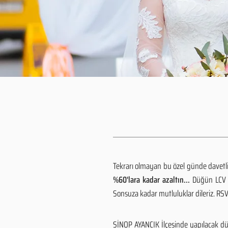
Tekrarı olmayan bu özel günde davetlile
%60'lara kadar azaltın...
Düğün LCV h
Sonsuza kadar mutluluklar dileriz. R
SİNOP AYANCIK İlçesinde yapılacak dü