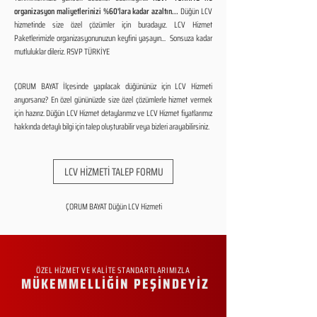
organizasyon maliyetlerinizi %60'lara kadar azaltın...
Düğün LCV
hizmetinde size özel çözümler için buradayız. LCV Hizmet
Paketlerimizle organizasyonunuzun keyfini yaşayın... Sonsuza kadar
mutluluklar dileriz. RSVP TÜRKİYE
ÇORUM BAYAT İlçesinde yapılacak düğününüz için LCV Hizmeti
arıyorsanız? En özel gününüzde size özel çözümlerle hizmet vermek
için hazırız. Düğün LCV Hizmet detaylarımız ve LCV Hizmet fiyatlarımız
hakkında detaylı bilgi için talep oluşturabilir veya bizleri arayabilirsiniz.
LCV HİZMETİ TALEP FORMU
ÇORUM BAYAT Düğün LCV Hizmeti
ÖZEL HİZMET VE KALİTE STANDARTLARIMIZLA
MÜKEMMELLİĞİN PEŞİNDEYİZ