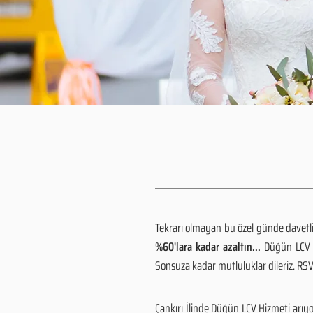
Tekrarı olmayan bu özel günde davetlile
%60'lara kadar azaltın...
Düğün LCV h
Sonsuza kadar mutluluklar dileriz. R
Çankırı İlinde Düğün LCV Hizmeti arıy