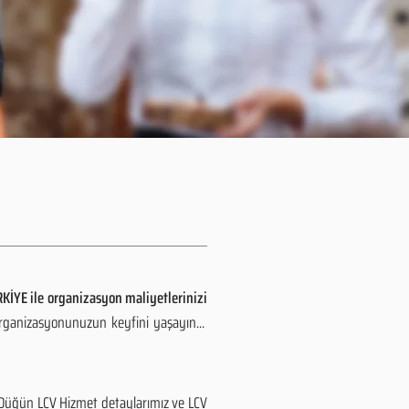
KİYE ile organizasyon maliyetlerinizi
organizasyonunuzun keyfini yaşayın...
. Düğün LCV Hizmet detaylarımız ve LCV