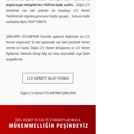
organizasyon maliyetlerinizi %60'lara kadar azaltın...
Düğün LCV
hizmetinde size özel çözümler için buradayız. LCV Hizmet
Paketlerimizle organizasyonunuzun keyfini yaşayın... Sonsuza kadar
mutluluklar dileriz. RSVP TÜRKİYE
ŞANLIURFA CEYLANPINAR İlçesinde yapılacak düğününüz için LCV
Hizmeti arıyorsanız? En özel gününüzde size özel çözümlerle hizmet
vermek için hazırız. Düğün LCV Hizmet detaylarımız ve LCV Hizmet
fiyatlarımız hakkında detaylı bilgi için talep oluşturabilir veya bizleri
arayabilirsiniz.
LCV HİZMETİ TALEP FORMU
Düğün LCV Hizmeti CEYLANPINAR ŞANLIURFA
ÖZEL HİZMET VE KALİTE STANDARTLARIMIZLA
MÜKEMMELLİĞİN PEŞİNDEYİZ