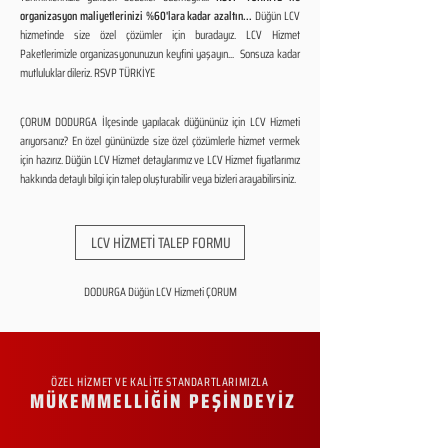
organizasyon maliyetlerinizi %60'lara kadar azaltın...
Düğün LCV
hizmetinde size özel çözümler için buradayız. LCV Hizmet
Paketlerimizle organizasyonunuzun keyfini yaşayın... Sonsuza kadar
mutluluklar dileriz. RSVP TÜRKİYE
ÇORUM DODURGA İlçesinde yapılacak düğününüz için LCV Hizmeti
arıyorsanız? En özel gününüzde size özel çözümlerle hizmet vermek
için hazırız. Düğün LCV Hizmet detaylarımız ve LCV Hizmet fiyatlarımız
hakkında detaylı bilgi için talep oluşturabilir veya bizleri arayabilirsiniz.
LCV HİZMETİ TALEP FORMU
DODURGA Düğün LCV Hizmeti ÇORUM
ÖZEL HİZMET VE KALİTE STANDARTLARIMIZLA
MÜKEMMELLİĞİN PEŞİNDEYİZ