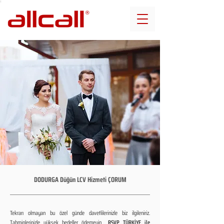
DODURGA Düğün LCV Hizmeti ÇORUM
Tekrarı olmayan bu özel günde davetlilerinizle biz ilgileniriz.
Tahminlerinizle yüksek bedeller ödemeyin...
RSVP TÜRKİYE ile