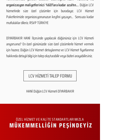
organizasyon maliyetlerinizi %60'lara kadar azaltın...
Düğün LCV
hizmetinde size özel çözümler için buradayız. LCV Hizmet
Paketlerimizle organizasyonunuzun keyfini yaşayın... Sonsuza kadar
mutluluklar dileriz. RSVP TÜRKİYE
DİYARBAKIR HANİ İlçesinde yapılacak düğününüz için LCV Hizmeti
arıyorsanız? En özel gününüzde size özel çözümlerle hizmet vermek
için hazırız. Düğün LCV Hizmet detaylarımız ve LCV Hizmet fiyatlarımız
hakkında detaylı bilgi için talep oluşturabilir veya bizleri arayabilirsiniz.
LCV HİZMETİ TALEP FORMU
HANİ Düğün LCV Hizmeti DİYARBAKIR
ÖZEL HİZMET VE KALİTE STANDARTLARIMIZLA
MÜKEMMELLİĞİN PEŞİNDEYİZ