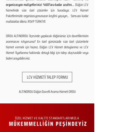
organizasyon maliyetlerinizi %60'lara kadar azaltın...
Düğün LCV
hizmetinde size özel çözümler için buradayız. LCV Hizmet
Paketlerimizle organizasyonunuzun keyfini yaşayın... Sonsuza kadar
mutluluklar dileriz. RSVP TÜRKİYE
ORDU ALTINORDU İlçesinde yapılacak düğününüz için davetlilerinizin
aranmasını istiyorsanız? En özel gününüzde size özel çözümlerle
hizmet vermek için hazırız. Düğün LCV Hizmet detaylarımız ve LCV
Hizmet fiyatlarımız hakkında detaylı bilgi için talep oluşturabilir veya
bizleri arayabilirsiniz.
LCV HİZMETİ TALEP FORMU
ALTINORDU Düğün Davetli Arama Hizmeti ORDU
ÖZEL HİZMET VE KALİTE STANDARTLARIMIZLA
MÜKEMMELLİĞİN PEŞİNDEYİZ