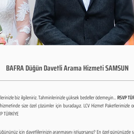
BAFRA Düğün Davetli Arama Hizmeti SAMSUN
rinizle biz ilgileniriz. Tahminlerinizle yüksek bedeller ödemeyin...
RSVP TÜR
izmetinde size özel çözümler için buradayız. LCV Hizmet Paketlerimizle 
SVP TÜRKİYE
ününüz için davetlilerinizin aranmasını istiyorsanız? En özel gününüzde s