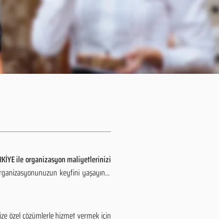
KİYE ile organizasyon maliyetlerinizi
organizasyonunuzun keyfini yaşayın...
ize özel çözümlerle hizmet vermek için