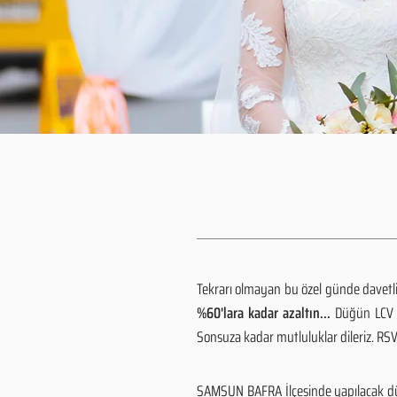
Tekrarı olmayan bu özel günde davetlile
%60'lara kadar azaltın...
Düğün LCV h
Sonsuza kadar mutluluklar dileriz. R
SAMSUN BAFRA İlçesinde yapılacak düğ