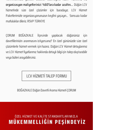
organizasyon maliyetlerinizi %60'lara kadar azaltın...
Düğün LCV
hizmetinde size özel çözümler için buradayız. LCV Hizmet
Paketlerimizle organizasyonunuzun keyfini yaşayın... Sonsuza kadar
mutluluklar dileriz. RSVP TÜRKİYE
ÇORUM BOĞAZKALE İlçesinde yapılacak düğününüz için
davetlilerinizin aranmasını istiyorsanız? En özel gününüzde size özel
çözümlerle hizmet vermek için hazırız. Düğün LCV Hizmet detaylarımız
ve LCV Hizmet fiyatlarımız hakkında detaylı bilgi için talep oluşturabilir
veya bizleri arayabilirsiniz.
LCV HİZMETİ TALEP FORMU
BOĞAZKALE Düğün Davetli Arama Hizmeti ÇORUM
ÖZEL HİZMET VE KALİTE STANDARTLARIMIZLA
MÜKEMMELLİĞİN PEŞİNDEYİZ