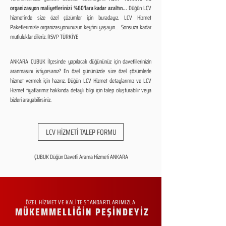
organizasyon maliyetlerinizi %60'lara kadar azaltın...
Düğün LCV
hizmetinde size özel çözümler için buradayız. LCV Hizmet
Paketlerimizle organizasyonunuzun keyfini yaşayın... Sonsuza kadar
mutluluklar dileriz. RSVP TÜRKİYE
ANKARA ÇUBUK İlçesinde yapılacak düğününüz için davetlilerinizin
aranmasını istiyorsanız? En özel gününüzde size özel çözümlerle
hizmet vermek için hazırız. Düğün LCV Hizmet detaylarımız ve LCV
Hizmet fiyatlarımız hakkında detaylı bilgi için talep oluşturabilir veya
bizleri arayabilirsiniz.
LCV HİZMETİ TALEP FORMU
ÇUBUK Düğün Davetli Arama Hizmeti ANKARA
ÖZEL HİZMET VE KALİTE STANDARTLARIMIZLA
MÜKEMMELLİĞİN PEŞİNDEYİZ