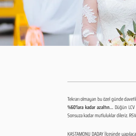
Tekrarı olmayan bu özel günde davetlile
%60'lara kadar azaltın...
Düğün LCV h
Sonsuza kadar mutluluklar dileriz. R
KASTAMONU DADAY İlçesinde yapılacak 