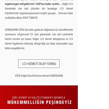
organizasyon maliyetlerinizi %60'lara kadar azaltın...
Düğün LCV
hizmetinde size özel çözümler için buradayız. LCV Hizmet
Paketlerimizle organizasyonunuzun keyfini yaşayın... Sonsuza kadar
mutluluklar dileriz. RSVP TÜRKİYE
GÜMÜŞHANE KÖSE İlçesinde yapılacak düğününüz için davetlilerinizin
aranmasını istiyorsanız? En özel gününüzde size özel çözümlerle
hizmet vermek için hazırız. Düğün LCV Hizmet detaylarımız ve LCV
Hizmet fiyatlarımız hakkında detaylı bilgi için talep oluşturabilir veya
bizleri arayabilirsiniz.
LCV HİZMETİ TALEP FORMU
KÖSE Düğün Davetli Arama Hizmeti GÜMÜŞHANE
ÖZEL HİZMET VE KALİTE STANDARTLARIMIZLA
MÜKEMMELLİĞİN PEŞİNDEYİZ