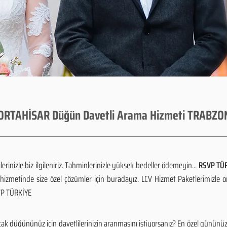
ORTAHİSAR Düğün Davetli Arama Hizmeti TRABZO
rinizle biz ilgileniriz. Tahminlerinizle yüksek bedeller ödemeyin...
RSVP TÜR
izmetinde size özel çözümler için buradayız. LCV Hizmet Paketlerimizle 
SVP TÜRKİYE
k düğününüz için davetlilerinizin aranmasını istiyorsanız? En özel gününü