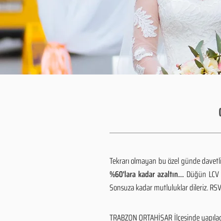
Tekrarı olmayan bu özel günde davetlile
%60'lara kadar azaltın...
Düğün LCV h
Sonsuza kadar mutluluklar dileriz. R
TRABZON ORTAHİSAR İlçesinde yapılaca