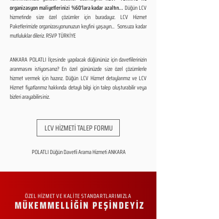
organizasyon maliyetlerinizi %60'lara kadar azaltın...
Düğün LCV
hizmetinde size özel çözümler için buradayız. LCV Hizmet
Paketlerimizle organizasyonunuzun keyfini yaşayın... Sonsuza kadar
mutluluklar dileriz. RSVP TÜRKİYE
ANKARA POLATLI İlçesinde yapılacak düğününüz için davetlilerinizin
aranmasını istiyorsanız? En özel gününüzde size özel çözümlerle
hizmet vermek için hazırız. Düğün LCV Hizmet detaylarımız ve LCV
Hizmet fiyatlarımız hakkında detaylı bilgi için talep oluşturabilir veya
bizleri arayabilirsiniz.
LCV HİZMETİ TALEP FORMU
POLATLI Düğün Davetli Arama Hizmeti ANKARA
ÖZEL HİZMET VE KALİTE STANDARTLARIMIZLA
MÜKEMMELLİĞİN PEŞİNDEYİZ