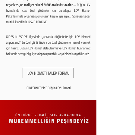
organizasyon maliyetlerinizi %60'lara kadar azaltın...
Düğün LCV
hizmetinde size özel çözümler için buradayız. LCV Hizmet
Paketlerimizle organizasyonunuzun keyfini yaşayın... Sonsuza kadar
mutluluklar dileriz. RSVP TÜRKİYE
GİRESUN ESPİYE İlçesinde yapılacak düğününüz için LCV Hizmeti
arıyorsanız? En özel gününüzde size özel çözümlerle hizmet vermek
için hazırız. Düğün LCV Hizmet detaylarımız ve LCV Hizmet fiyatlarımız
hakkında detaylı bilgi için talep oluşturabilir veya bizleri arayabilirsiniz.
LCV HİZMETİ TALEP FORMU
GİRESUN ESPİYE Düğün LCV Hizmeti
ÖZEL HİZMET VE KALİTE STANDARTLARIMIZLA
MÜKEMMELLİĞİN PEŞİNDEYİZ