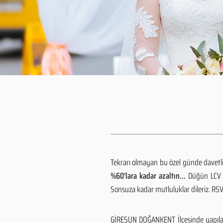
Tekrarı olmayan bu özel günde davetlile
%60'lara kadar azaltın...
Düğün LCV h
Sonsuza kadar mutluluklar dileriz. R
GİRESUN DOĞANKENT İlçesinde yapılaca