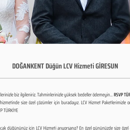
DOĞANKENT Düğün LCV Hizmeti GİRESUN
rinizle biz ilgileniriz. Tahminlerinizle yüksek bedeller ödemeyin...
RSVP TÜR
izmetinde size özel çözümler için buradayız. LCV Hizmet Paketlerimizle 
SVP TÜRKİYE
k düğününüz için LCV Hizmeti arıyorsanız? En özel gününüzde size özel ç