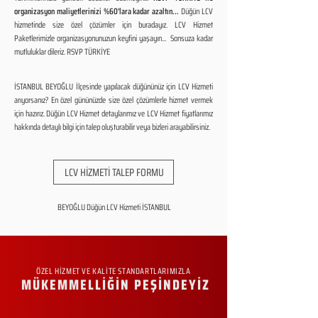
organizasyon maliyetlerinizi %60'lara kadar azaltın...
Düğün LCV
hizmetinde size özel çözümler için buradayız. LCV Hizmet
Paketlerimizle organizasyonunuzun keyfini yaşayın... Sonsuza kadar
mutluluklar dileriz. RSVP TÜRKİYE
İSTANBUL BEYOĞLU İlçesinde yapılacak düğününüz için LCV Hizmeti
arıyorsanız? En özel gününüzde size özel çözümlerle hizmet vermek
için hazırız. Düğün LCV Hizmet detaylarımız ve LCV Hizmet fiyatlarımız
hakkında detaylı bilgi için talep oluşturabilir veya bizleri arayabilirsiniz.
LCV HİZMETİ TALEP FORMU
BEYOĞLU Düğün LCV Hizmeti İSTANBUL
ÖZEL HİZMET VE KALİTE STANDARTLARIMIZLA
MÜKEMMELLİĞİN PEŞİNDEYİZ