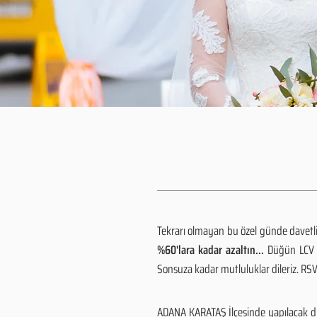
Tekrarı olmayan bu özel günde davetlile
%60'lara kadar azaltın...
Düğün LCV h
Sonsuza kadar mutluluklar dileriz. R
ADANA KARATAŞ İlçesinde yapılacak dü