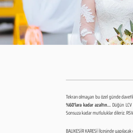
Tekrarı olmayan bu özel günde davetlile
%60'lara kadar azaltın...
Düğün LCV h
Sonsuza kadar mutluluklar dileriz. R
BALIKESİR KARESİ İlçesinde yapılacak 