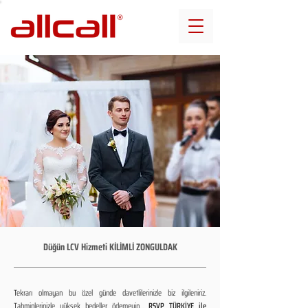
Düğün LCV Hizmeti KİLİMLİ ZONGULDAK
Tekrarı olmayan bu özel günde davetlilerinizle biz ilgileniriz.
Tahminlerinizle yüksek bedeller ödemeyin...
RSVP TÜRKİYE ile