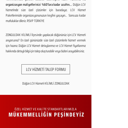
organizasyon maliyetlerinizi %60'lara kadar azaltın...
Düğün LCV
hizmetinde size özel çözümler için buradayız. LCV Hizmet
Paketlerimizle organizasyonunuzun keyfini yaşayın... Sonsuza kadar
mutluluklar dileriz. RSVP TÜRKİYE
ZONGULDAK KİLİMLİ İlçesinde yapılacak düğününüz için LCV Hizmeti
arıyorsanız? En özel gününüzde size özel çözümlerle hizmet vermek
için hazırız. Düğün LCV Hizmet detaylarımız ve LCV Hizmet fiyatlarımız
hakkında detaylı bilgi için talep oluşturabilir veya bizleri arayabilirsiniz.
LCV HİZMETİ TALEP FORMU
Düğün LCV Hizmeti KİLİMLİ ZONGULDAK
ÖZEL HİZMET VE KALİTE STANDARTLARIMIZLA
MÜKEMMELLİĞİN PEŞİNDEYİZ