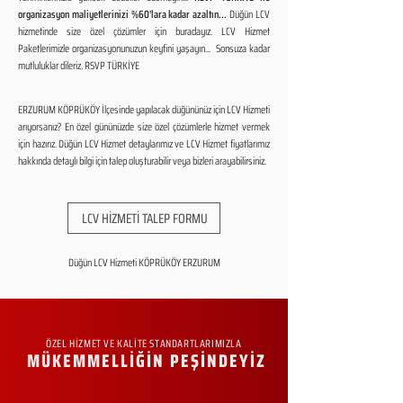
organizasyon maliyetlerinizi %60'lara kadar azaltın...
Düğün LCV
hizmetinde size özel çözümler için buradayız. LCV Hizmet
Paketlerimizle organizasyonunuzun keyfini yaşayın... Sonsuza kadar
mutluluklar dileriz. RSVP TÜRKİYE
ERZURUM KÖPRÜKÖY İlçesinde yapılacak düğününüz için LCV Hizmeti
arıyorsanız? En özel gününüzde size özel çözümlerle hizmet vermek
için hazırız. Düğün LCV Hizmet detaylarımız ve LCV Hizmet fiyatlarımız
hakkında detaylı bilgi için talep oluşturabilir veya bizleri arayabilirsiniz.
LCV HİZMETİ TALEP FORMU
Düğün LCV Hizmeti KÖPRÜKÖY ERZURUM
ÖZEL HİZMET VE KALİTE STANDARTLARIMIZLA
MÜKEMMELLİĞİN PEŞİNDEYİZ