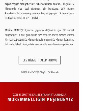
organizasyon maliyetlerinizi %60'lara kadar azaltın...
Düğün LCV
hizmetinde size özel çözümler için buradayız. LCV Hizmet
Paketlerimizle organizasyonunuzun keyfini yaşayın... Sonsuza kadar
mutluluklar dileriz. RSVP TÜRKİYE
MUĞLA MENTEŞE İlçesinde yapılacak düğününüz için LCV Hizmeti
arıyorsanız? En özel gününüzde size özel çözümlerle hizmet vermek
için hazırız. Düğün LCV Hizmet detaylarımız ve LCV Hizmet fiyatlarımız
hakkında detaylı bilgi için talep oluşturabilir veya bizleri arayabilirsiniz.
LCV HİZMETİ TALEP FORMU
MUĞLA MENTEŞE Düğün LCV Hizmeti
ÖZEL HİZMET VE KALİTE STANDARTLARIMIZLA
MÜKEMMELLİĞİN PEŞİNDEYİZ