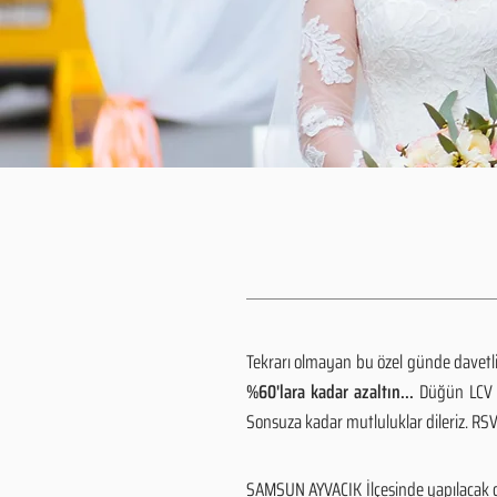
Tekrarı olmayan bu özel günde davetlile
%60'lara kadar azaltın...
Düğün LCV h
Sonsuza kadar mutluluklar dileriz. R
SAMSUN AYVACIK İlçesinde yapılacak d