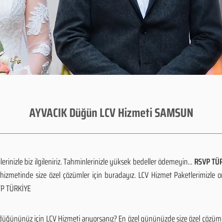
AYVACIK Düğün LCV Hizmeti SAMSUN
rinizle biz ilgileniriz. Tahminlerinizle yüksek bedeller ödemeyin...
RSVP TÜR
izmetinde size özel çözümler için buradayız. LCV Hizmet Paketlerimizle 
SVP TÜRKİYE
üğününüz için LCV Hizmeti arıyorsanız? En özel gününüzde size özel çözüml