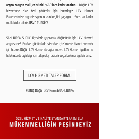
organizasyon maliyetlerinizi %60'lara kadar azaltın...
Düğün LCV
hizmetinde size özel çözümler için buradayız. LCV Hizmet
Paketlerimizle organizasyonunuzun keyfini yaşayın... Sonsuza kadar
mutluluklar dileriz. RSVP TÜRKİYE
ŞANLIURFA SURUÇ İlçesinde yapılacak düğününüz için LCV Hizmeti
arıyorsanız? En özel gününüzde size özel çözümlerle hizmet vermek
için hazırız. Düğün LCV Hizmet detaylarımız ve LCV Hizmet fiyatlarımız
hakkında detaylı bilgi için talep oluşturabilir veya bizleri arayabilirsiniz.
LCV HİZMETİ TALEP FORMU
SURUÇ Düğün LCV Hizmeti ŞANLIURFA
ÖZEL HİZMET VE KALİTE STANDARTLARIMIZLA
MÜKEMMELLİĞİN PEŞİNDEYİZ