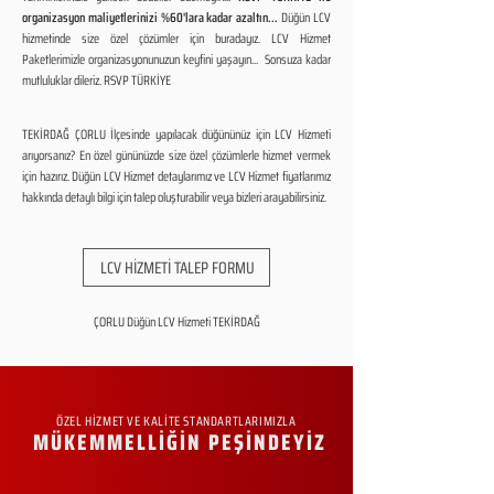
organizasyon maliyetlerinizi %60'lara kadar azaltın...
Düğün LCV
hizmetinde size özel çözümler için buradayız. LCV Hizmet
Paketlerimizle organizasyonunuzun keyfini yaşayın... Sonsuza kadar
mutluluklar dileriz. RSVP TÜRKİYE
TEKİRDAĞ ÇORLU İlçesinde yapılacak düğününüz için LCV Hizmeti
arıyorsanız? En özel gününüzde size özel çözümlerle hizmet vermek
için hazırız. Düğün LCV Hizmet detaylarımız ve LCV Hizmet fiyatlarımız
hakkında detaylı bilgi için talep oluşturabilir veya bizleri arayabilirsiniz.
LCV HİZMETİ TALEP FORMU
ÇORLU Düğün LCV Hizmeti TEKİRDAĞ
ÖZEL HİZMET VE KALİTE STANDARTLARIMIZLA
MÜKEMMELLİĞİN PEŞİNDEYİZ