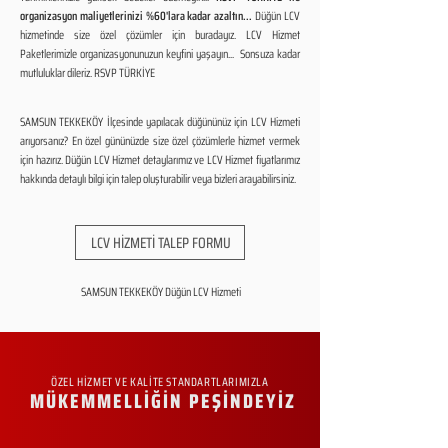
organizasyon maliyetlerinizi %60'lara kadar azaltın...
Düğün LCV
hizmetinde size özel çözümler için buradayız. LCV Hizmet
Paketlerimizle organizasyonunuzun keyfini yaşayın... Sonsuza kadar
mutluluklar dileriz. RSVP TÜRKİYE
SAMSUN TEKKEKÖY İlçesinde yapılacak düğününüz için LCV Hizmeti
arıyorsanız? En özel gününüzde size özel çözümlerle hizmet vermek
için hazırız. Düğün LCV Hizmet detaylarımız ve LCV Hizmet fiyatlarımız
hakkında detaylı bilgi için talep oluşturabilir veya bizleri arayabilirsiniz.
LCV HİZMETİ TALEP FORMU
SAMSUN TEKKEKÖY Düğün LCV Hizmeti
ÖZEL HİZMET VE KALİTE STANDARTLARIMIZLA
MÜKEMMELLİĞİN PEŞİNDEYİZ