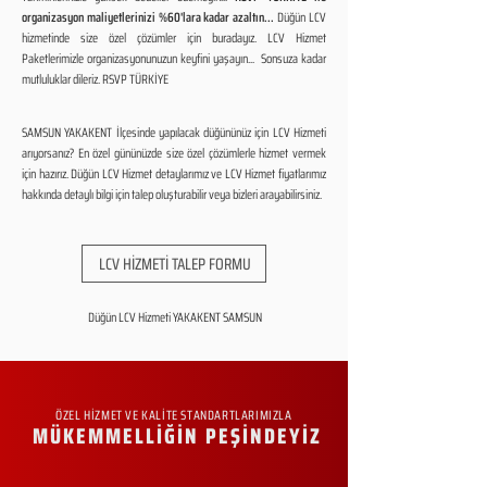
organizasyon maliyetlerinizi %60'lara kadar azaltın...
Düğün LCV
hizmetinde size özel çözümler için buradayız. LCV Hizmet
Paketlerimizle organizasyonunuzun keyfini yaşayın... Sonsuza kadar
mutluluklar dileriz. RSVP TÜRKİYE
SAMSUN YAKAKENT İlçesinde yapılacak düğününüz için LCV Hizmeti
arıyorsanız? En özel gününüzde size özel çözümlerle hizmet vermek
için hazırız. Düğün LCV Hizmet detaylarımız ve LCV Hizmet fiyatlarımız
hakkında detaylı bilgi için talep oluşturabilir veya bizleri arayabilirsiniz.
LCV HİZMETİ TALEP FORMU
Düğün LCV Hizmeti YAKAKENT SAMSUN
ÖZEL HİZMET VE KALİTE STANDARTLARIMIZLA
MÜKEMMELLİĞİN PEŞİNDEYİZ