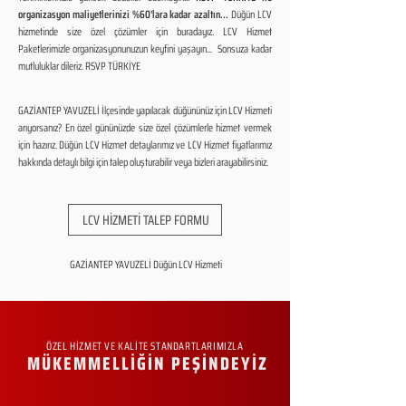
organizasyon maliyetlerinizi %60'lara kadar azaltın...
Düğün LCV
hizmetinde size özel çözümler için buradayız. LCV Hizmet
Paketlerimizle organizasyonunuzun keyfini yaşayın... Sonsuza kadar
mutluluklar dileriz. RSVP TÜRKİYE
GAZİANTEP YAVUZELİ İlçesinde yapılacak düğününüz için LCV Hizmeti
arıyorsanız? En özel gününüzde size özel çözümlerle hizmet vermek
için hazırız. Düğün LCV Hizmet detaylarımız ve LCV Hizmet fiyatlarımız
hakkında detaylı bilgi için talep oluşturabilir veya bizleri arayabilirsiniz.
LCV HİZMETİ TALEP FORMU
GAZİANTEP YAVUZELİ Düğün LCV Hizmeti
ÖZEL HİZMET VE KALİTE STANDARTLARIMIZLA
MÜKEMMELLİĞİN PEŞİNDEYİZ